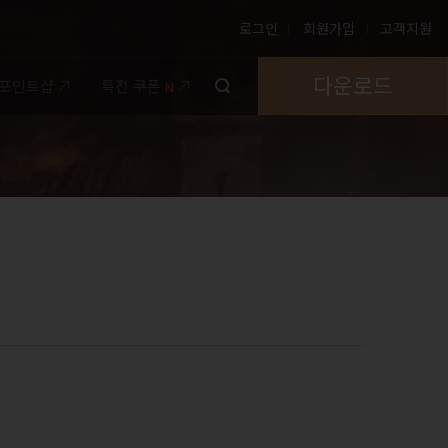
로그인
회원가입
고객지원
다운로드
포인트샵
특전 쿠폰
N