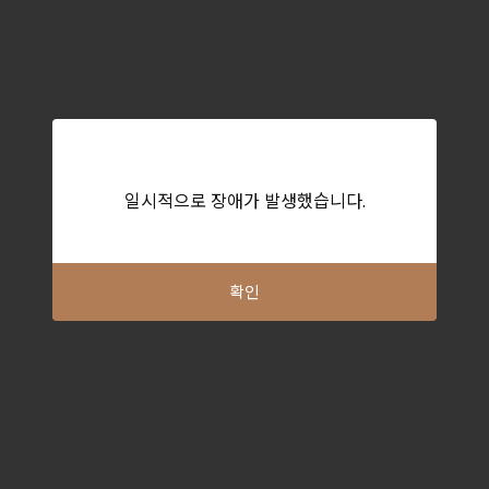
일시적으로 장애가 발생했습니다.
확인