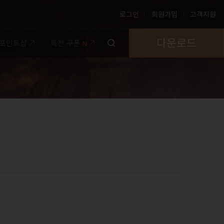
로그인
회원가입
고객지원
다운로드
포인트샵
특전 쿠폰
N