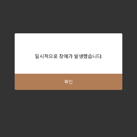
일시적으로 장애가 발생했습니다.
확인