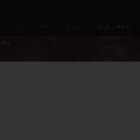
티
미디어
리니지샵
보안서비스
퍼플온 플레이
N
노트
N