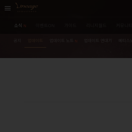
소식
이벤트ON
가이드
리니지월드
커뮤니
N
공지
업데이트
업데이트 노트
업데이트 연대기
메티스
N