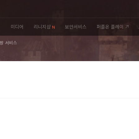
티
미디어
리니지샵
보안서비스
퍼플온 플레이
N
C방 서비스