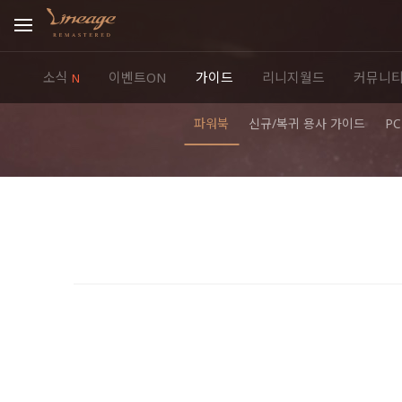
소식
이벤트ON
가이드
리니지월드
커뮤니
N
파워북
신규/복귀 용사 가이드
P