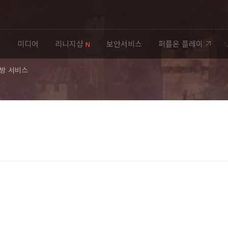
티
미디어
리니지샵
보안서비스
퍼플온 플레이
N
C방 서비스