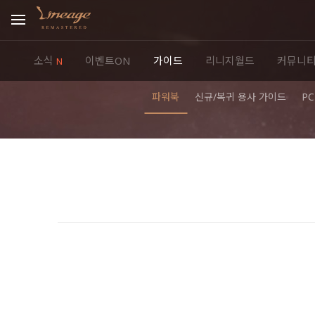
소식
이벤트ON
가이드
리니지월드
커뮤니
N
파워북
신규/복귀 용사 가이드
P