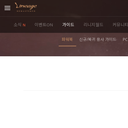
소식
이벤트ON
가이드
리니지월드
커뮤니
N
파워북
신규/복귀 용사 가이드
P