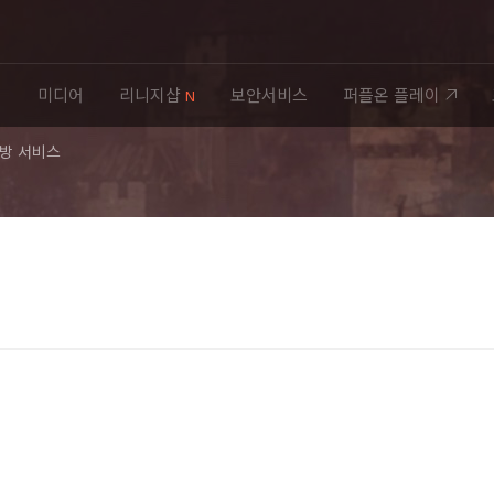
티
미디어
리니지샵
보안서비스
퍼플온 플레이
N
C방 서비스